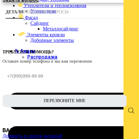
Войти
Утеплители и теплоизоляция
Утеплители
ДЕТАЛИ
ОПИСАНИЕ
ВОПРОСЫ
Фасад
Сайдинг
Металлосайдинг
Элементы кровли
Доборные элементы
% Акции
ТРЕБУЕТСЯ ПОМОЩЬ?
Распродажа
Оставьте номер телефона и мы вам перезвоним
ВАС МОЖЕТ ЗАИНТЕРЕСОВАТЬ :
Добавить в список желаний
Д