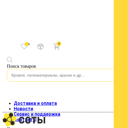
0
0
Каталог
Поиск товаров
Водосток
Водосток пластиковый
Изоляция
Строительные пленки
Клейкие ленты
Подкровельные пленки и мембраны
Кровля
Доставка и оплата
Кровельные материалы
Новости
Гладкий лист
Сервис и поддержка
Металлочерепица
Контакты
Профнастил для кровли
Профнастил стеновой