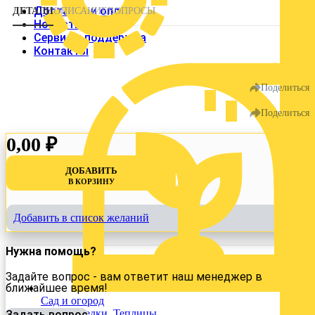
Доставка и оплата
ДЕТАЛИ
ОПИСАНИЕ
ВОПРОСЫ
Новости
Сервис и поддержка
Контакты
Поделиться
Сад и огород
Беседки, Теплицы
Поделиться
Утеплители и теплоизоляция
Утеплители
0,00
₽
Фасад
Сайдинг
ДОБАВИТЬ
Металлосайдинг
В КОРЗИНУ
Элементы кровли
Доборные элементы
Добавить в список желаний
% Акции
Поиск товаров
Нужна помощь?
Задайте вопрос - вам ответит наш менеджер в
0
0
ближайшее время!
Сад и огород
Избранное
Заказы
Корзина
Беседки, Теплицы
Задать вопрос