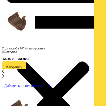
Угол желоба 90° Альта профиль
З
«Стандарт»
323,00
₽
–
356,00
₽
В корзину
Добавить в список желаний
Д