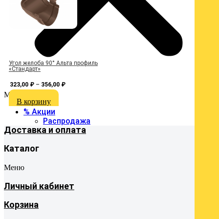
Угол желоба 90° Альта профиль
З
«Стандарт»
323,00
₽
–
356,00
₽
Menu
В корзину
% Акции
Распродажа
Доставка и оплата
Каталог
Меню
Личный кабинет
Корзина