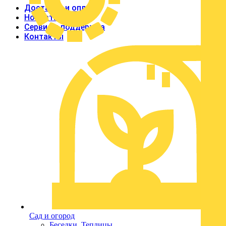
Доставка и оплата
Новости
Сервис и поддержка
Контакты
Сад и огород
Беседки, Теплицы
Утеплители и теплоизоляция
Утеплители
Фасад
Сайдинг
Металлосайдинг
Элементы кровли
Доборные элементы
% Акции
Поиск товаров
0
0
Сад и огород
Избранное
Заказы
Корзина
Беседки, Теплицы