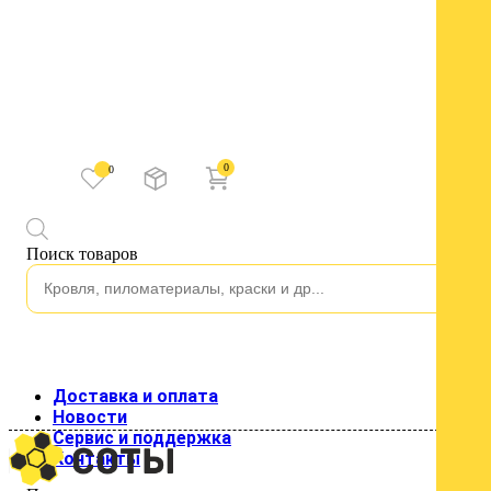
0
0
Каталог
Поиск товаров
Водосток
Водосток пластиковый
Изоляция
Строительные пленки
Клейкие ленты
Подкровельные пленки и мембраны
Кровля
Доставка и оплата
Кровельные материалы
Новости
Гладкий лист
Сервис и поддержка
Металлочерепица
Контакты
Профнастил для кровли
Профнастил стеновой