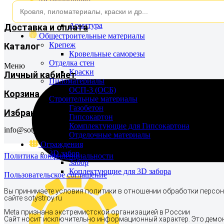
3D забор
Металлопродукция
Металлопродукция
Забор
Коплектующие для 3D забора
Арматура
Доставка и оплата
Общестроительные материалы
Крепеж
Каталог
Кровельные саморезы
Отделка стен
Меню
Краски
Личный кабинет
Пиломатериалы
ОСП-3 (ОСБ)
Корзина
Строительные материалы
Газобетон
Избранное
Гипсокартон
Комплектующие для Гипсокартона
info@sotystroy.ru
Отделочные материалы
Ограждения
3D забор
Политика конфиденциальности
Забор
Коплектующие для 3D забора
Пользовательское соглашение
Вы принимаете условия политики в отношении обработки персон
сайте sotystroy.ru
Meta признана экстремистcкой организацией в России
Сайт носит исключительно информационный характер. Это демо