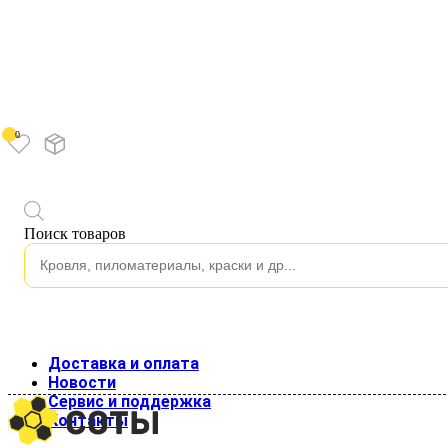
0
Каталог
Поиск товаров
Водосток
Водосток пластиковый
Изоляция
Строительные пленки
Клейкие ленты
Подкровельные пленки и мембраны
Кровля
Доставка и оплата
Кровельные материалы
Новости
Гладкий лист
Сервис и поддержка
Металлочерепица
Контакты
Профнастил для кровли
Профнастил стеновой