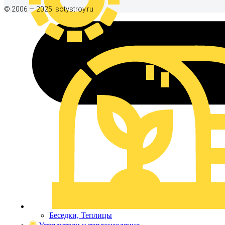
© 2006 — 2025. sotystroy.ru
Беседки, Теплицы
Утеплители и теплоизоляция
Утеплители
Фасад
Сайдинг
Металлосайдинг
Элементы кровли
Доборные элементы
Поиск товаров
Беседки, Теплицы
Войти