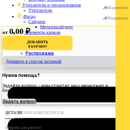
Войти
Утеплители и теплоизоляция
Поделиться
Утеплители
Фасад
Поделиться
Сайдинг
Металлосайдинг
0,00
₽
от
Элементы кровли
Доборные элементы
ДОБАВИТЬ
В КОРЗИНУ
% Акции
Распродажа
Добавить в список желаний
Нужна помощь?
Задайте вопрос - вам ответит наш менеджер в
ближайшее время!
Задать вопрос
ДЕТАЛИ
ОПИСАНИЕ
ВОПРОСЫ
1,19
Ширина для расчета