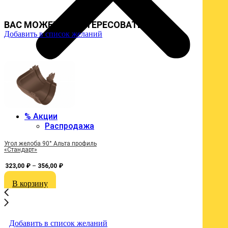
ВАС МОЖЕТ ЗАИНТЕРЕСОВАТЬ :
Добавить в список желаний
Д
Menu
% Акции
Распродажа
Угол желоба 90° Альта профиль
З
«Стандарт»
323,00
₽
–
356,00
₽
В корзину
Добавить в список желаний
Д