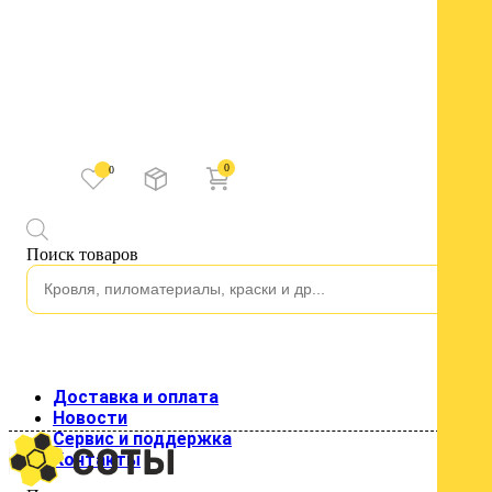
0
0
Каталог
Поиск товаров
Водосток
Водосток пластиковый
Изоляция
Строительные пленки
Клейкие ленты
Подкровельные пленки и мембраны
Кровля
Доставка и оплата
Кровельные материалы
Новости
Гладкий лист
Сервис и поддержка
Металлочерепица
Контакты
Профнастил для кровли
Профнастил стеновой