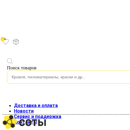
0
Каталог
Поиск товаров
Водосток
Водосток пластиковый
Изоляция
Строительные пленки
Клейкие ленты
Подкровельные пленки и мембраны
Кровля
Доставка и оплата
Кровельные материалы
Новости
Гладкий лист
Сервис и поддержка
Металлочерепица
Контакты
Профнастил для кровли
Профнастил стеновой