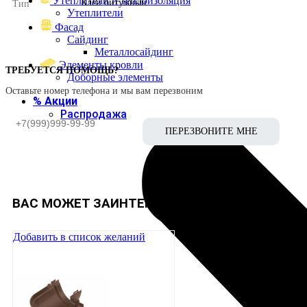
Утеплители и теплоизоляция
Клей битумный
Тип
Утеплители
Фасад
Сайдинг
Металлосайдинг
Элементы кровли
ТРЕБУЕТСЯ ПОМОЩЬ?
Доборные элементы
Оставьте номер телефона и мы вам перезвоним
% Акции
Распродажа
ВАС МОЖЕТ ЗАИНТЕРЕСОВАТЬ :
Добавить в список желаний