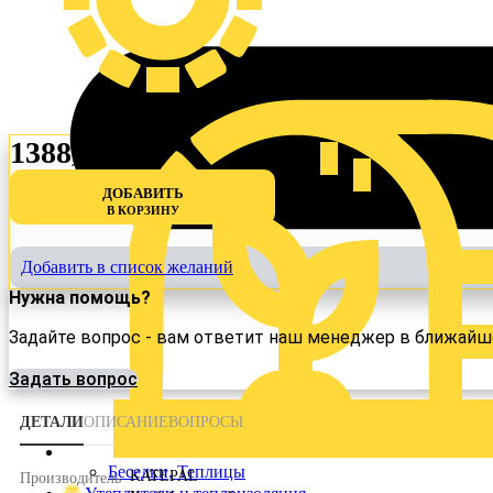
1388,00
₽
Беседки, Теплицы
Утеплители и теплоизоляция
Утеплители
ДОБАВИТЬ
В КОРЗИНУ
Фасад
Сайдинг
Металлосайдинг
Добавить в список желаний
Элементы кровли
Доборные элементы
Нужна помощь?
Задайте вопрос - вам ответит наш менеджер в ближайш
Поиск товаров
Задать вопрос
ДЕТАЛИ
ОПИСАНИЕ
ВОПРОСЫ
Беседки, Теплицы
KATEPAL
Производитель
Войти