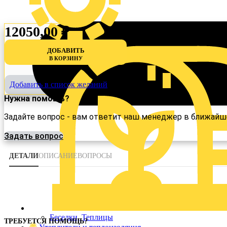
12050,00
₽
ДОБАВИТЬ
В КОРЗИНУ
Беседки, Теплицы
Утеплители и теплоизоляция
Добавить в список желаний
Утеплители
Нужна помощь?
Фасад
Сайдинг
Задайте вопрос - вам ответит наш менеджер в ближайш
Металлосайдинг
Элементы кровли
Задать вопрос
Доборные элементы
ДЕТАЛИ
ОПИСАНИЕ
ВОПРОСЫ
Поиск товаров
Беседки, Теплицы
Войти
ТРЕБУЕТСЯ ПОМОЩЬ?