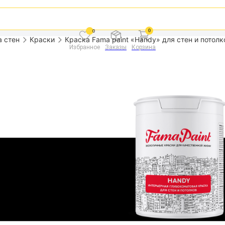
0
0
а стен
Краски
Краска Fama paint «Handy» для стен и потолко
Избранное
Заказы
Корзина