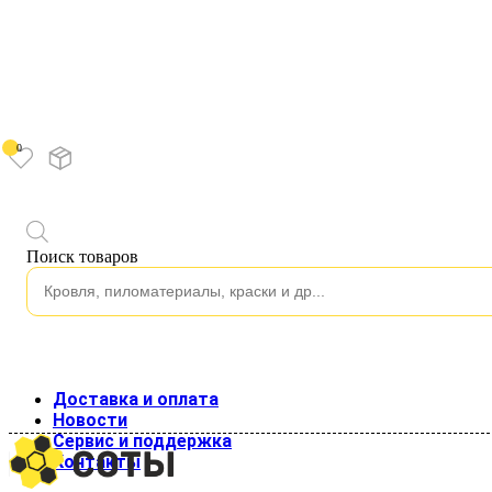
0
Каталог
Поиск товаров
Водосток
Водосток пластиковый
Изоляция
Строительные пленки
Клейкие ленты
Подкровельные пленки и мембраны
Кровля
Доставка и оплата
Кровельные материалы
Новости
Гладкий лист
Сервис и поддержка
Металлочерепица
Контакты
Профнастил для кровли
Профнастил стеновой