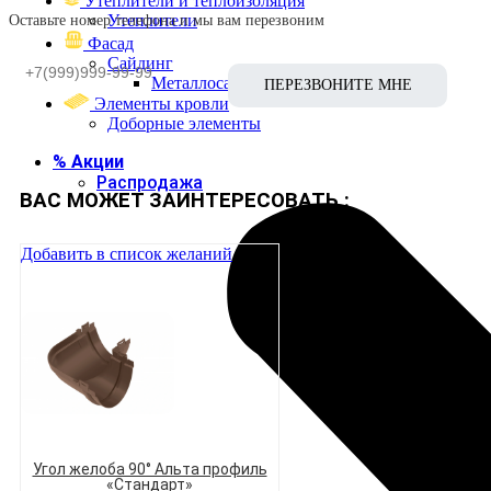
Утеплители и теплоизоляция
Утеплители
Оставьте номер телефона и мы вам перезвоним
Фасад
Сайдинг
Металлосайдинг
Элементы кровли
Доборные элементы
% Акции
Распродажа
ВАС МОЖЕТ ЗАИНТЕРЕСОВАТЬ :
Добавить в список желаний
Угол желоба 90° Альта профиль
«Стандарт»