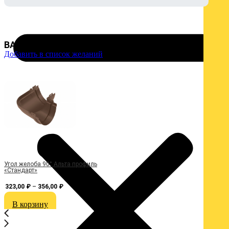
ВАС МОЖЕТ ЗАИНТЕРЕСОВАТЬ :
Добавить в список желаний
Д
Угол желоба 90° Альта профиль
З
«Стандарт»
323,00
₽
–
356,00
₽
В корзину