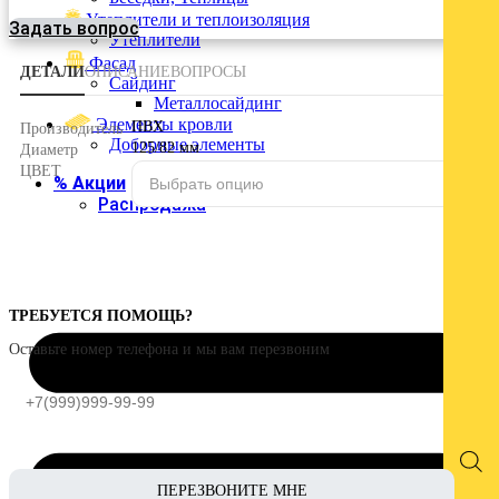
Войти
Утеплители и теплоизоляция
Задать вопрос
Утеплители
Фасад
ДЕТАЛИ
ОПИСАНИЕ
ВОПРОСЫ
Сайдинг
Металлосайдинг
Элементы кровли
ПВХ
Производитель
Доборные элементы
125/82 мм
Диаметр
ЦВЕТ
% Акции
Распродажа
ТРЕБУЕТСЯ ПОМОЩЬ?
Оставьте номер телефона и мы вам перезвоним