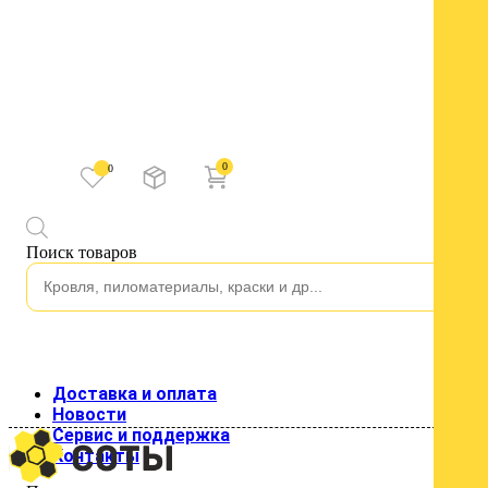
0
0
Каталог
Поиск товаров
Водосток
Водосток пластиковый
Изоляция
Строительные пленки
Клейкие ленты
Подкровельные пленки и мембраны
Кровля
Доставка и оплата
Кровельные материалы
Новости
Гладкий лист
Сервис и поддержка
Металлочерепица
Контакты
Профнастил для кровли
Профнастил стеновой