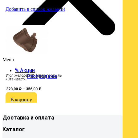
Добавить в список желаний
Д
Menu
% Акции
Распродажа
Угол желоба 90° Альта профиль
З
«Стандарт»
323,00
₽
–
356,00
₽
В корзину
Доставка и оплата
Каталог