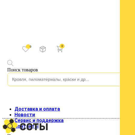
0
0
Каталог
Поиск товаров
Водосток
Водосток пластиковый
Изоляция
Строительные пленки
Клейкие ленты
Подкровельные пленки и мембраны
Кровля
Доставка и оплата
Кровельные материалы
Новости
Гладкий лист
Сервис и поддержка
Металлочерепица
Контакты
Профнастил для кровли
Профнастил стеновой