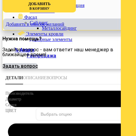
Войти
ДОБАВИТЬ
Утеплители и теплоизоляция
В КОРЗИНУ
Утеплители
Фасад
Сайдинг
Добавить в список желаний
Металлосайдинг
Элементы кровли
Нужна помощь?
Доборные элементы
Задайте вопрос - вам ответит наш менеджер в
% Акции
ближайшее время!
Распродажа
Задать вопрос
ДЕТАЛИ
ОПИСАНИЕ
ВОПРОСЫ
DOCKE
Производитель
120/85 мм
Диаметр
Premium
Серия
ЦВЕТ