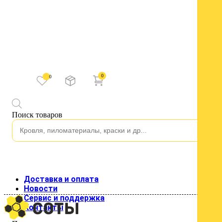
0
0
Каталог
Поиск товаров
Водосток
Водосток пластиковый
Изоляция
Строительные пленки
Клейкие ленты
Подкровельные пленки и мембраны
Кровля
Доставка и оплата
Кровельные материалы
Новости
Гладкий лист
Сервис и поддержка
Металлочерепица
Контакты
Профнастил для кровли
Профнастил стеновой