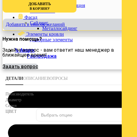
Войти
ДОБАВИТЬ
Утеплители и теплоизоляция
В КОРЗИНУ
Утеплители
Фасад
Сайдинг
Добавить в список желаний
Металлосайдинг
Элементы кровли
Нужна помощь?
Доборные элементы
Задайте вопрос - вам ответит наш менеджер в
% Акции
ближайшее время!
Распродажа
Задать вопрос
ДЕТАЛИ
ОПИСАНИЕ
ВОПРОСЫ
DOCKE
Производитель
120/85 мм
Диаметр
Premium
Серия
ЦВЕТ